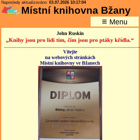
Naposledy aktualizováno:
03.07.2026 10:17:04
Místní knihovna Bžany
≡
Menu
John Ruskin
„Knihy jsou pro lidi tím, čím jsou pro ptáky křídla.“
............................................................................................................
Vítejte
na webových stránkách
Místní knihovny ve Bžanech