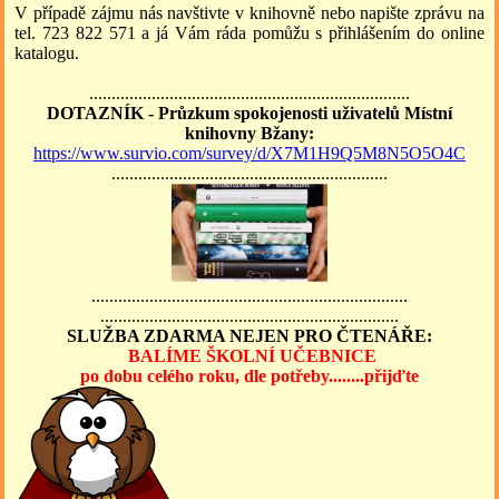
V případě zájmu nás navštivte v knihovně nebo napište zprávu na
tel. 723 822 571 a já Vám ráda pomůžu s přihlášením do online
katalogu.
........................................................................
DOTAZNÍK - Průzkum spokojenosti uživatelů Místní
knihovny Bžany:
https://www.survio.com/survey/d/X7M1H9Q5M8N5O5O4C
..............................................................
.......................................................................
...................................................................
SLUŽBA ZDARMA NEJEN PRO ČTENÁŘE:
BALÍME ŠKOLNÍ UČEBNICE
po dobu celého roku, dle potřeby........přijďte