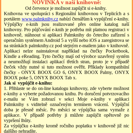
NOVINKA v naší knihovně:
Od července je možnost zapůjčit si e-knihy.
Knihovna ve spolupráci s Regionální knihovnou v Teplicích a s
portálem
www.palmknihy.cz
nabízí čtenářům k vypůjčení e-knihy.
Výpůjčky e-knih jsou realizované přes online katalog naší
knihovny. Pro půjčování e-knih je potřeba mít platnou registraci v
knihovně, stáhnout si aplikaci Palmknihy do četecího zařízení s
operačním systémem Android 5 a vyšší nebo iOS a zaregistrova se
na stránkách palmknihy.cz pod stejným e-mailem jako v knihovně.
Aplikaci nelze nainstalovat například na čtečky Pocketbook,
Kindle a eReading. Tyto čtečky mají od výrobce uzavřený systém
a neumožňují instalaci aplikací třetích stran, proto je v případě
čteček vždy nutné si tuto možnost ověřit. Příklady kompatibilní
čtečky - ONYX BOOX GO 6, ONYX BOOX Palmy, ONYX
BOOX poke 5, ONYX BOOX Tab x.
Jak si vypůjčit e-knihu:
1. Přihlaste se do on-line katalogu knihovny, zde vyberte možnost
e-knihy a vyberte požadovanou knihu. Po doručení potvrzovacího
e-mailu se Vám zobrazí v sekci Moje e-knihy v aplikaci
Palmknihy s viditelně označeným termínem vrácení. Výpůjční
doba je přesně měsíc. Po měsíci se výpůjčka sama vymaže z
aplikace. V případě potřeby ji můžete zapůjčit opětovně po
vypršení lhůty.
Za výpůjčku e-knihy kromě ročního poplatku v knihovně již nic
dalšího nehradíte.