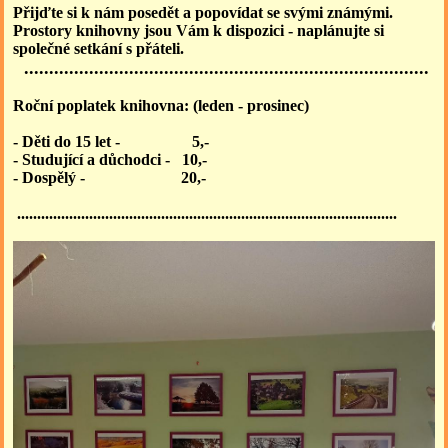
Přijďte si k nám posedět a popovídat se svými známými.
Prostory knihovny jsou Vám k dispozici - naplánujte si
společné setkání s přáteli.
.................................................................................
Roční poplatek knihovna: (leden - prosinec)
- Děti do 15 let - 5,-
- Studující a důchodci - 10,-
- Dospělý - 20,-
...............................................................................................